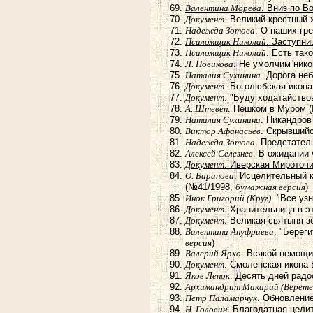
Валентина Морева
. Вниз по 
Документ
. Великий крестный
Надежда Зотова
. О наших гр
Псаломщик Николай
. Заступни
Псаломщик Николай
. Есть так
Л. Новикова
. Не умолчим ник
Наталия Сухинина
. Дорога не
Документ
. Боголюбская икон
Документ
. "Буду ходатайство
А. Штевен
. Пешком в Муром 
Наталия Сухинина
. Никандров
Виктор Афанасьев
. Скрывший
Надежда Зотова
. Предстател
Алексей Селезнев
. В ожидании
Документ
. Иверская Мироточи
О. Баранова
. Исцелительный 
(№41/1998,
бумажная версия
)
Инок Григорий (Круг)
. "Все у
Документ
. Хранительница в э
Документ
. Великая святыня 
Валентина Ануфриева
. "Берег
версия
)
Валерий Ярхо
. Всякой немощ
Документ
. Смоленская икона
Яков Ленок
. Десять дней радо
Архимандрит Макарий (Верете
Петр Паламарчук
. Обновлени
Н. Головин
. Благодатная цели