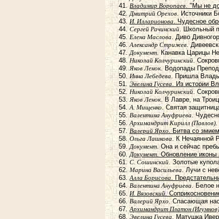
Владимир Воропаев
. "Мы не д
Дмитрий Орехов
. Источники 
И. Илларионова
. Чудесное обр
Сергей Рачинский
. Школьный 
Елена Маслова
. Диво Дивного
Александр Стрижев
. Дивеевс
Документ
. Канавка Царицы Н
Николай Колчуринский
. Сокро
Яков Ленок
. Водопады Препод
Инна Лебедева
. Пришла Влады
Эвелина Гусева
. Из истории В
Николай Колчуринский
. Сокро
Яков Ленок
. В Лавре, на Трои
А. Мищенко
. Святая защитниц
Валентина Ануфриева
. Чудесн
Архимандрит Кирилл (Павлов)
.
Валерий Ярхо
. Битва со змие
Ольга Лашкова
. К Нечаянной 
Документ
. Она и сейчас пре
Документ
. Обновление иконы 
С. Сошинский
. Золотые купол
Марина Васильева
. Лучи с не
Алла Борисова
. Предстательн
Валентина Ануфриева
. Белое 
И. Вязовский
. Соприкосновени
Валерий Ярхо
. Спасающая нас
Архимандрит Платон (Игумнов
Эвелина Гусева
. Матушка Иве