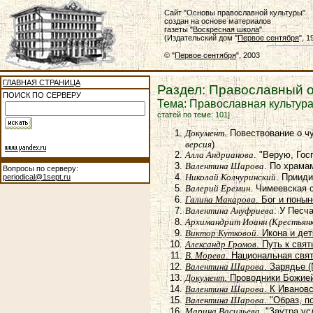
Сайт "Основы православной культуры"
создан на основе материалов
газеты "
Воскресная школа
".
(Издательский дом "
Первое сентября
", 
© "
Первое сентября
", 2003
ГЛАВНАЯ СТРАНИЦА
Раздел: Православный 
ПОИСК ПО СЕРВЕРУ
Тема: Православная культура
статей по теме: 101]
Документ
. Повествование о 
версия
)
Алла Андрианова
. "Верую, Го
Валентина Шарова
. По храма
Вопросы по серверу:
Николай Колчуринский
. Приид
periodical@1sept.ru
Валерий Еремин
. Чимеевская 
Галина Макарова
. Бог и поны
Валентина Ануфриева
. У Песч
Архимандрит Иоанн (Крестьянк
Виктор Кутковой
. Икона и де
Александр Громов
. Путь к свя
В. Морева
. Национальная свя
Валентина Шарова
. Зарядье 
Документ
. Проводники Божией
Валентина Шарова
. К Иванов
Валентина Шарова
. "Образ, 
Марина Васильева
. "Заутра у