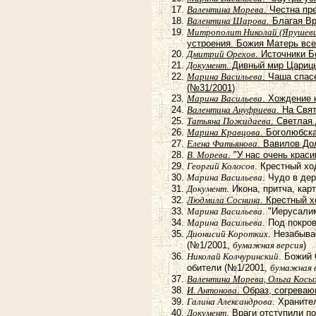
Валентина Морева
. Честна пр
Валентина Шарова
. Благая В
Митрополит Николай (Ярушеви
устроения. Божия Матерь все
Дмитрий Орехов
. Источники 
Документ
. Дивный мир Цариц
Марина Васильева
. Чаша спас
(№31/2001)
Марина Васильева
. Хождение 
Валентина Ануфриева
. На Свя
Татьяна Пожидаева
. Светлая
Марина Кравцова
. Боголюбск
Елена Фатьянова
. Вавилов До
В. Морева
. "У нас очень кра
Георгий Колосов
. Крестный х
Марина Васильева
. Чудо в де
Документ
. Икона, притча, ка
Людмила Соснина
. Крестный 
Марина Васильева
. "Иерусали
Марина Васильева
. Под покро
Дионисий Коротких
. Незабыва
(№1/2001,
бумажная версия
)
Николай Колчуринский
. Божий
обители (№1/2001,
бумажная 
Валентина Морева, Ольга Косы
И. Антонова
. Образ, согрева
Галина Александрова
. Храните
Документ
. Враги отступили 