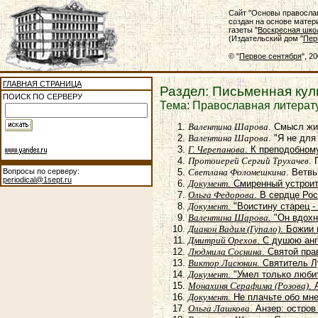
Сайт "Основы правосла
создан на основе матер
газеты "
Воскресная шко
(Издательский дом "
Пер
© "
Первое сентября
", 2
ГЛАВНАЯ СТРАНИЦА
Раздел: Письменная ку
ПОИСК ПО СЕРВЕРУ
Тема: Православная литерат
Валентина Шарова
. Смысл жи
Валентина Шарова
. "Я не для
Г. Черепанова
. К преподобном
Протоиерей Сергий Трухачев
.
Вопросы по серверу:
Светлана Фоломешкина
. Ветв
periodical@1sept.ru
Документ
. Смиренный устроит
Ольга Федорова
. В сердце Ро
Документ
. "Воистину старец 
Валентина Шарова
. "Он вдох
Диакон Вадим (Гупало)
. Божии 
Дмитрий Орехов
. С душою ан
Людмила Соснина
. Святой пр
Виктор Лисюнин
. Святитель Л
Документ
. "Умел только люби
Монахиня Серафима (Розова)
.
Документ
. Не плачьте обо м
Ольга Лашкова
. Анзер: остров