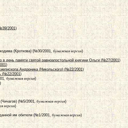
№39/2001)
кодима (Кроткова) (№30/2001,
бумажная версия
)
 в день памяти святой равноапостольной княгини Ольги (№27/2001)
001)
хиепископа Андроника (Никольского) (№22/2001)
ь (№22/2001)
001,
бумажная версия
)
)
(Чичагов) (№5/2001,
бумажная версия
)
я версия
)
данной им обители (№1/2001,
бумажная версия
)