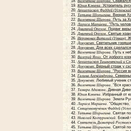
Валентина Шарова
. Сражался
Юлия Клюева
. Устроитель рус
Архиепископ Фаддей (Успенски
Татьяна Шорыгина
. Верная Х
Валентина Шарова
. Путь за 
Лариса Маршева
. "Путь чело
Дмитрий Орехов
. Подвиг вер
Дмитрий Орехов
. Святые хран
Иеромонах Виталий (Уткин)
. 
Документ
. Светильник горящ
Документ
. Для всех сделался
Валентина Шарова
. Путь к н
Валерий Ярхо
. От доброго ко
Архиепископ Ташкентский и С
Документ
. Верный страж у ск
Валентина Шарова
. "Россия 
Галина Александрова
. Северны
Документ
. Любимый ученик с
Валентина Шарова
. "Вся кра
Тамара Адамова
. Дивная Див
Юлия Клюева
. Избранный от 
Валентина Шарова
. Земли Ру
Лариса Маршева
. "Общество,
Священномученик Фаддей (Успе
Татьяна Шорыгина
. Святая п
Николай Колчуринский
. Божий
Святитель Димитрий Ростовс
Татьяна Шорыгина
. Святой п