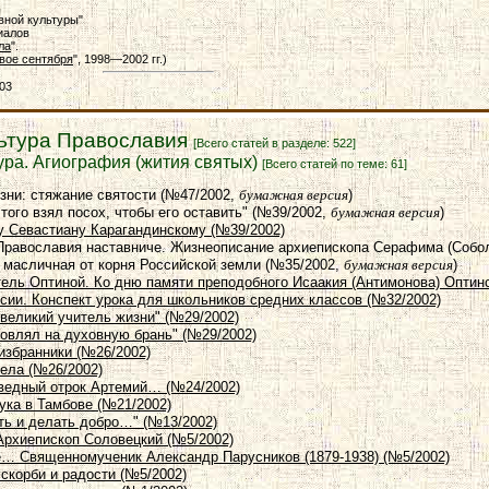
вной культуры"
иалов
ла
".
вое сентября
", 1998—2002 гг.)
003
льтура Православия
[Всего статей в разделе: 522]
ура. Агиография (жития святых)
[Всего статей по теме: 61]
зни: стяжание святости (№47/2002,
бумажная версия
)
 того взял посох, чтобы его оставить" (№39/2002,
бумажная версия
)
у Севастиану Карагандинскому (№39/2002)
 Православия наставниче. Жизнеописание архиепископа Серафима (Собо
ь масличная от корня Российской земли (№35/2002,
бумажная версия
)
ель Оптиной. Ко дню памяти преподобного Исаакия (Антимонова) Оптинс
ссии. Конспект урока для школьников средних классов (№32/2002)
- великий учитель жизни" (№29/2002)
новлял на духовную брань" (№29/2002)
избранники (№26/2002)
гела (№26/2002)
аведный отрок Артемий… (№24/2002)
ука в Тамбове (№21/2002)
ть и делать добро…" (№13/2002)
 Архиепископ Соловецкий (№5/2002)
не… Священномученик Александр Парусников (1879-1938) (№5/2002)
 скорби и радости (№5/2002)