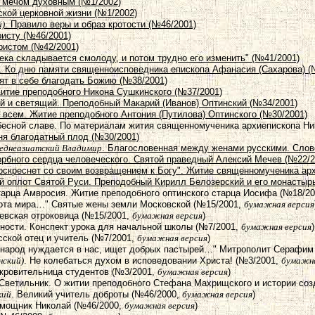
 мечом духовным (№1/2002)
ской церковной жизни (№1/2002)
й)
. Правило веры и образ кротости (№46/2001)
ристу (№46/2001)
Христом (№42/2001)
века складывается смолоду, и потом трудно его изменить" (№41/2001)
ы. Ко дню памяти священноисповедника епископа Афанасия (Сахарова) (
ят в себе благодать Божию (№38/2001)
Житие преподобного Никона Сушкинского (№37/2001)
ий и светящий. Преподобный Макарий (Иванов) Оптинский (№34/2001)
 всем. Житие преподобного Антония (Путилова) Оптинского (№30/2001)
ебесной славе. По материалам жития священномученика архиепископа Ни
рня благодатный плод (№30/2001)
реднеазиатский Владимир
. Благословенная между женами русскими. Слово
орбного сердца человеческого. Святой праведный Алексий Мечев (№22/2
воскреснет со своим возвращением к Богу". Житие священномученика ар
й оплот Святой Руси. Преподобный Кирилл Белозерский и его монастыр
тарца Амвросия. Житие преподобного оптинского старца Иосифа (№18/2
сота мира…" Святые жены земли Московской (№15/2001,
бумажная версия
еевская отроковица (№15/2001,
бумажная версия
)
юности. Конспект урока для начальной школы (№7/2001,
бумажная версия
)
сской отец и учитель (№7/2001,
бумажная версия
)
 народ нуждается в нас, ищет добрых пастырей…" Митрополит Серафим 
нский)
. Не колебаться духом в исповедовании Христа! (№3/2001,
бумажна
окровительница студентов (№3/2001,
бумажная версия
)
 Светильник. О житии преподобного Стефана Махрищского и истории соз
кий
. Великий учитель доброты (№46/2000,
бумажная версия
)
омощник Николай (№46/2000,
бумажная версия
)