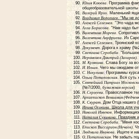
Юлия Клюева
. Программа фак
общеобразовательной школы
Валерий Ярхо
. Маленький ящи
Владимир Воропаев
. "Мы не д
Алексей Селезнев
. "Это чада 
Алла Борисова
. "Нам надо бы
Валентина Морева
. Сопротивл
Валентина Ануфриева
. Из Сар
Алексей Селезнев
. Троянский 
Документ
. Дорога к храму (№
Светлана Серобаба
. "Большое
Иеромонох Дмитрий (Захаров)
.
М. Кузякина
. Слава Богу за в
И. Ильин
. Чего мы ожидаем о
С. Никулина
. Программы курса
Ольга Потаповская
. Вся суть
Святейший Патриах Московский
(№7/2000,
бумажная версия
)
Н. Сергеева
. Православное те
Архиепископ Вениамин (Федченк
К. Скурат
. Дом Отца нашего 
Ирина Осокина
. Школа для уч
Николай Извеков
. Информацио
Наталия Сухинина
. Праздник 
Светлана Серобаба
. "Меня к
Епископ Виссарион (Нечаев)
. Ч
Людмила Иванова
. Ищите и н
О. Потаповская
. Не забыть п