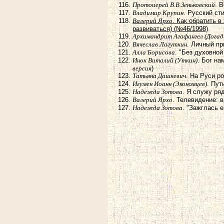
Протоиерей В.В.Зеньковский
. 
Владимир Крупин
. Русский ст
Валерий Ярхо
. Как обратить 
развиваться) (№46/1998)
Архимандрит Агафангел (Догад
Вячеслав Лагуткин
. Личный п
Алла Борисова
. "Без духовно
Инок Виталий (Уткин)
. Бог н
версия
)
Татьяна Дашкевич
. На Руси р
Игумен Иоанн (Экономцев)
. Пут
Надежда Зотова
. Я служу р
Валерий Ярхо
. Телевидение: 
Надежда Зотова
. "Зажглась 