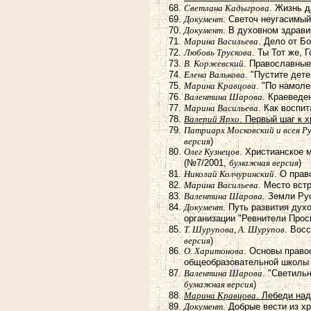
Светлана Кадыгрова
. Жизнь 
Документ
. Светоч неугасимы
Документ
. В духовном здрав
Марина Васильева
. Дело от Б
Любовь Трускова
. Ты Тот же,
В. Коржевский
. Православные
Елена Валькова
. "Пустите дет
Марина Кравцова
. "По намол
Валентина Шарова
. Краеведе
Марина Васильева
. Как воспи
Валерий Ярхо
. Первый шаг к 
Патриарх Московский и всея Рус
версия
)
Олег Кузнецов
. Христианское 
(№7/2001,
бумажная версия
)
Николай Колчуринский
. О прав
Марина Васильева
. Место вст
Валентина Шарова
. Земли Ру
Документ
. Путь развития дух
организации "Ревнители Про
Т. Шурупова, А. Шурупов
. Вос
версия
)
О. Харитонова
. Основы право
общеобразовательной школы
Валентина Шарова
. "Светиль
бумажная версия
)
Марина Кравцова
. Лебеди на
Документ
. Добрые вести из 