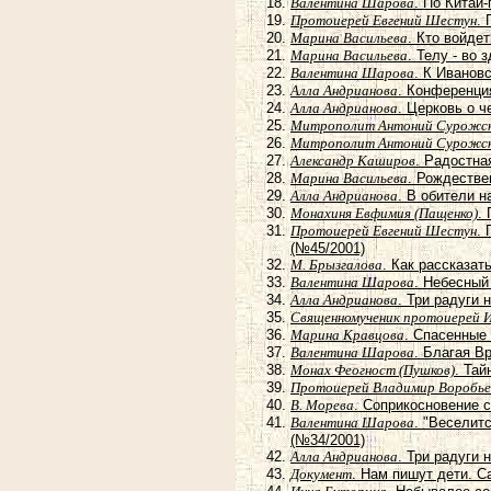
Валентина Шарова
. По Китай
Протоиерей Евгений Шестун
.
Марина Васильева
. Кто войде
Марина Васильева
. Телу - во 
Валентина Шарова
. К Иванов
Алла Андрианова
. Конференци
Алла Андрианова
. Церковь о ч
Митрополит Антоний Сурожс
Митрополит Антоний Сурожс
Александр Каширов
. Радостна
Марина Васильева
. Рождестве
Алла Андрианова
. В обители н
Монахиня Евфимия (Пащенко)
.
Протоиерей Евгений Шестун
.
(№45/2001)
М. Брызгалова
. Как рассказат
Валентина Шарова
. Небесный
Алла Андрианова
. Три радуги
Священномученик протоиерей 
Марина Кравцова
. Спасенные
Валентина Шарова
. Благая В
Монах Феогност (Пушков)
. Тай
Протоиерей Владимир Воробье
В. Морева
. Соприкосновение 
Валентина Шарова
. "Веселит
(№34/2001)
Алла Андрианова
. Три радуги
Документ
. Нам пишут дети. С