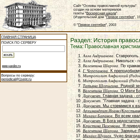
Сайт "Основы православной культуры"
создан на основе материалов
газеты "
Воскресная школа
".
(Издательский дом "
Первое сентября
", 
© "
Первое сентября
", 2003
ГЛАВНАЯ СТРАНИЦА
Раздел: История правос
ПОИСК ПО СЕРВЕРУ
Тема: Православная христиа
Алла Андрианова
. Ставрополь 
Алла Андрианова
. Никольск -
Валентина Шарова
. По храма
Г. Черепанова
. К преподобном
Вопросы по серверу:
Митрополит Амфилохий (Радов
periodical@1sept.ru
Митрополит Амфилохий (Радов
Татьяна Шорыгина
. Родной з
Валентина Шарова
. О Мати Б
Документ
. Главная задача - 
Документ
. "Главная задача - 
Документ
. Мы стремимся к в
Архимандрит Иоанн (Крестьянк
Михаил Баранов
. Во всем хва
Документ
. В Бога недостаточ
Кристина Пазенкова
. Я приве
Валентина Шарова
. Зарядье 
Михаил Шугаев
. Чудо благода