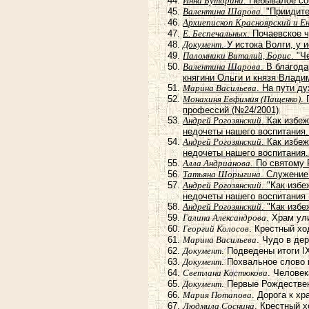
Инна Буторина
. Небывалое со
Валентина Шарова
. "Приидит
Архиепископ Красноярский и Е
Е. Беспечальных
. Почаевское 
Документ
. У истока Волги, у
Паломники Виталий, Борис
. "Ч
Валентина Шарова
. В благод
княгини Ольги и князя Влади
Марина Васильева
. На пути д
Монахиня Евфимия (Пащенко)
.
профессий (№24/2001)
Андрей Рогозянский
. Как избе
недочеты нашего воспитания.
Андрей Рогозянский
. Как избе
недочеты нашего воспитания.
Алла Андрианова
. По святому
Татьяна Шорыгина
. Служение
Андрей Рогозянский
. "Как изб
недочеты нашего воспитания 
Андрей Рогозянский
. "Как изб
Галина Александрова
. Храм ул
Георгий Колосов
. Крестный х
Марина Васильева
. Чудо в де
Документ
. Подведены итоги 
Документ
. Похвальное слово
Светлана Костюкова
. Челове
Документ
. Первые Рождестве
Мария Потапова
. Дорога к х
Людмила Соснина
. Крестный 