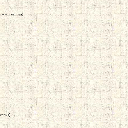
ажная версия
)
ерсия
)