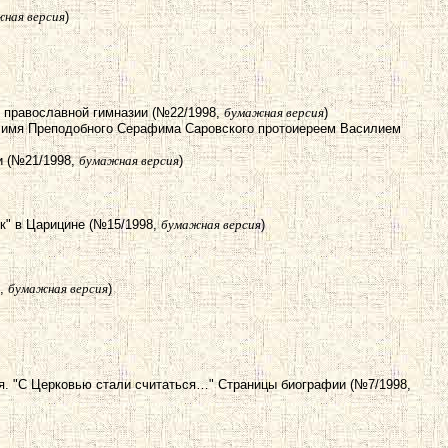
ная версия
)
в православной гимназии (№22/1998,
бумажная версия
)
во имя Преподобного Серафима Саровского протоиереем Василием
и (№21/1998,
бумажная версия
)
к" в Царицине (№15/1998,
бумажная версия
)
8,
бумажная версия
)
ия. "С Церковью стали считаться…" Страницы биографии (№7/1998,