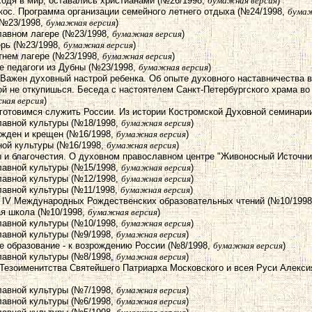
входя в мир, оставались христианами (№26/1998,
бумажная версия
)
кос. Программа организации семейного летнего отдыха (№24/1998,
бумаж
(№23/1998,
бумажная версия
)
лавном лагере (№23/1998,
бумажная версия
)
ерь (№23/1998,
бумажная версия
)
етнем лагере (№23/1998,
бумажная версия
)
е педагоги из Дубны (№23/1998,
бумажная версия
)
 Важен духовный настрой ребенка. Об опыте духовного наставничества 
кой не откупишься. Беседа с настоятелем Санкт-Петербургского храма 
ная версия
)
 готовимся служить России. Из истории Костромской Духовной семинари
лавной культуры (№18/1998,
бумажная версия
)
ожден и крещен (№16/1998,
бумажная версия
)
ной культуры (№16/1998,
бумажная версия
)
ы и благочестия. О духовном православном центре "Живоносный Источни
лавной культуры (№15/1998,
бумажная версия
)
лавной культуры (№12/1998,
бумажная версия
)
лавной культуры (№11/1998,
бумажная версия
)
т IV Международных Рождественских образовательных чтений (№10/199
ая школа (№10/1998,
бумажная версия
)
лавной культуры (№10/1998,
бумажная версия
)
лавной культуры (№9/1998,
бумажная версия
)
е образование - к возрождению России (№8/1998,
бумажная версия
)
лавной культуры (№8/1998,
бумажная версия
)
ь Тезоименитства Святейшего Патриарха Московского и всея Руси Алекс
лавной культуры (№7/1998,
бумажная версия
)
лавной культуры (№6/1998,
бумажная версия
)