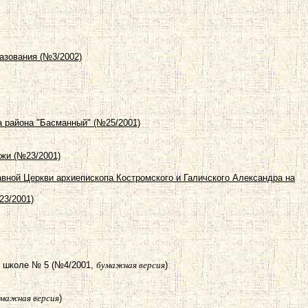
азования (№3/2002)
ба района "Басманный" (№25/2001)
жи (№23/2001)
вной Церкви архиепископа Костромского и Галичского Александра на
23/2001)
й школе № 5 (№4/2001,
бумажная версия
)
мажная версия
)