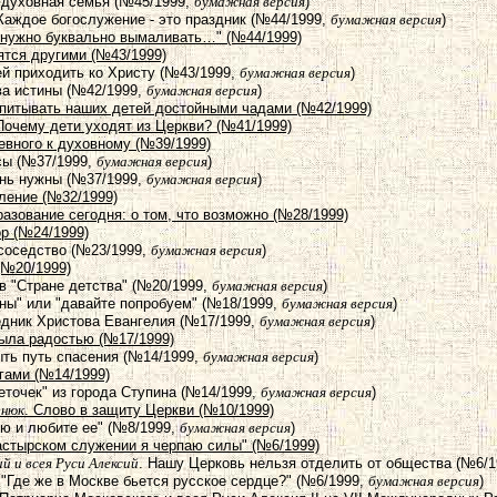
 духовная семья (№45/1999,
бумажная версия
)
 Каждое богослужение - это праздник (№44/1999,
бумажная версия
)
х нужно буквально вымаливать…" (№44/1999)
ятся другими (№43/1999)
ей приходить ко Христу (№43/1999,
бумажная версия
)
ва истины (№42/1999,
бумажная версия
)
спитывать наших детей достойными чадами (№42/1999)
 Почему дети уходят из Церкви? (№41/1999)
евного к духовному (№39/1999)
сы (№37/1999,
бумажная версия
)
ень нужны (№37/1999,
бумажная версия
)
вление (№32/1999)
разование сегодня: о том, что возможно (№28/1999)
ор (№24/1999)
 соседство (№23/1999,
бумажная версия
)
(№20/1999)
 в "Стране детства" (№20/1999,
бумажная версия
)
аны" или "давайте попробуем" (№18/1999,
бумажная версия
)
едник Христова Евангелия (№17/1999,
бумажная версия
)
была радостью (№17/1999)
ыть путь спасения (№14/1999,
бумажная версия
)
огами (№14/1999)
веточек" из города Ступина (№14/1999,
бумажная версия
)
днюк
. Слово в защиту Церкви (№10/1999)
ию и любите ее" (№8/1999,
бумажная версия
)
пастырском служении я черпаю силы" (№6/1999)
 и всея Руси Алексий
. Нашу Церковь нельзя отделить от общества (№6/
 "Где же в Москве бьется русское сердце?" (№6/1999,
бумажная версия
)