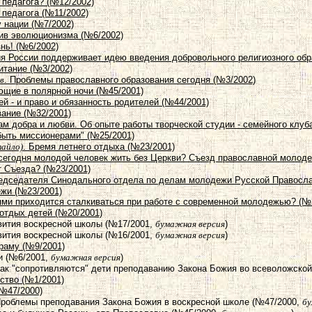
 педагога? (№12/2002)
 педагога (№11/2002)
 нации (№7/2002)
тив эволюционизма (№6/2002)
знь! (№6/2002)
ия России поддерживает идею введения добровольного религиозного обр
итание (№3/2002)
в
. Проблемы православного образования сегодня (№3/2002)
яющие в полярной ночи (№45/2001)
ей - и право и обязанность родителей (№44/2001)
вание (№32/2001)
кам добра и любви. Об опыте работы творческой студии - семейного клу
быть миссионерами" (№25/2001)
тайло)
. Бремя летнего отдыха (№23/2001)
 сегодня молодой человек жить без Церкви? Съезд православной молоде
т Съезда? (№23/2001)
редседателя Синодального отдела по делам молодежи Русской Правосла
жи (№23/2001)
тями приходится сталкиваться при работе с современной молодежью? (№
 отдых детей (№20/2001)
вития воскресной школы (№17/2001,
бумажная версия
)
вития воскресной школы (№16/2001,
бумажная версия
)
храму (№9/2001)
и (№6/2001,
бумажная версия
)
Как "сопротивляются" дети преподаванию Закона Божия во всеволожско
ство (№1/2001)
(№47/2000)
Проблемы преподавания Закона Божия в воскресной школе (№47/2000,
бу