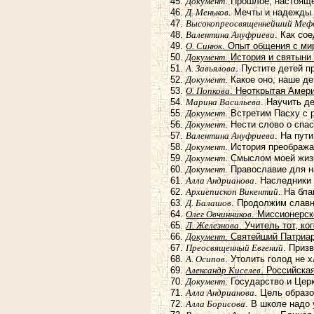
Документ
. Прошлое, настоящ
Д. Меньков
. Мечты и надежды
Высокопреосвященнейший Меф
Валентина Ануфриева
. Как со
О. Синюк
. Опыт общения с ми
Документ
. История и святыни
А. Завьялова
. Пустите детей 
Документ
. Какое оно, наше д
О. Попкова
. Неоткрытая Амер
Марина Васильева
. Научить д
Документ
. Встретим Пасху с
Документ
. Нести слово о спа
Валентина Ануфриева
. На пут
Документ
. История преображ
Документ
. Смыслом моей жиз
Документ
. Православие для н
Алла Андрианова
. Наследники
Архиепископ Викентий
. На бл
Д. Балашов
. Продолжим слав
Олег Овчинников
. Миссионерск
Л. Железнова
. Учитель тот, к
Документ
. Святейший Патриар
Преосвященный Евгений
. Приз
А. Осипов
. Утолить голод не
Александр Киселев
. Российска
Документ
. Государство и Цер
Алла Андрианова
. Цель образ
Алла Борисова
. В школе надо