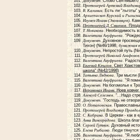
Документ
. Слово Святейшего
Протоиерей Артемий Владими
В. Калинин
. Есть ли "льготы"
Архиепископ Курский и Рыльск
Игумен Иоанн (Экономцев)
. Кам
Протоиерей Д. Смирнов
. Плод
Т. Новикова
. Необходимость в
Валентина Ануфриева
. "Рожде
Документ
. Духовное просвещ
Тихон) (№46/1998,
бумажная в
Документ
. Непростой путь (№
Протоиерей Николай Агафонов
Валентина Ануфриева
. Радост
Евгений Крылов
. Свет Христо
школа" (№42/1998)
Татьяна Ляднова
. Три мысли 
Валентина Ануфриева
. "Я пом
Документ
. На богомолье к Тр
Иеромонах Иоанн
. Ноев ковчег
Алексей Селезнев
. "…Надо стр
Документ
. "Господь не отвор
О. Потаповская
. Православны
Протоиерей Владимир Правдо
С. Кобрина
. В Церкви - как в
Анна Виноградова
. Школа бла
Сергей Гутник
. Духовный ист
Елена Рыбалко
. Люди тянутся
Валентина Ануфриева
. "Я люб