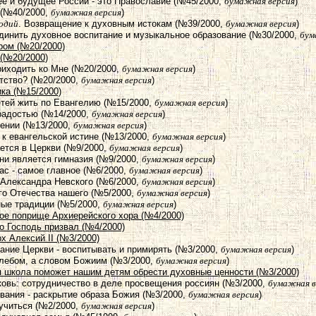
ее и будущее России - это Православие (№45/2000,
бумажная версия
)
 (№40/2000,
бумажная версия
)
одий
. Возвращение к духовным истокам (№39/2000,
бумажная версия
)
единить духовное воспитание и музыкальное образование (№30/2000,
бум
ром (№20/2000)
 (№20/2000)
приходить ко Мне (№20/2000,
бумажная версия
)
етство? (№20/2000,
бумажная версия
)
ика (№15/2000)
етей жить по Евангелию (№15/2000,
бумажная версия
)
 радостью (№14/2000,
бумажная версия
)
сении (№13/2000,
бумажная версия
)
и к евангельской истине (№13/2000,
бумажная версия
)
ается в Церкви (№9/2000,
бумажная версия
)
ни является гимназия (№9/2000,
бумажная версия
)
ас - самое главное (№6/2000,
бумажная версия
)
 Александра Невского (№6/2000,
бумажная версия
)
аго Отечества нашего (№5/2000,
бумажная версия
)
ные традиции (№5/2000,
бумажная версия
)
ое поприще Архиерейского хора (№4/2000)
ого Господь призвал (№4/2000)
х Алексий II (№3/2000)
вание Церкви - воспитывать и примирять (№3/2000,
бумажная версия
)
 хлебом, а словом Божиим (№3/2000,
бумажная версия
)
я школа поможет нашим детям обрести духовные ценности (№3/2000)
ковь: сотрудничество в деле просвещения россиян (№3/2000,
бумажная в
ования - раскрытие образа Божия (№3/2000,
бумажная версия
)
 учиться (№2/2000,
бумажная версия
)