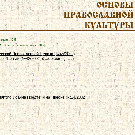
зделе: 459]
ом
[Всего статей по теме: 165]
усской Православной Церкви (№45/2002)
Воробьевым (№42/2002,
бумажная версия
)
вятого Иоанна Предтечи на Пресне (№24/2002)