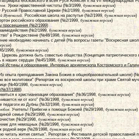
 Патриарха Московского и всея Руси Алексия II на VII Международных 
ров
. Уроки нравственной чистоты (№3/1999,
бумажная версия
)
 у Русской Православной Церкви (№2/1999,
бумажная версия
)
ий Иувеналий
. Российская школа на распутье (№2/1999,
бумажная версия
)
ертон российского образования (№2/1999,
бумажная версия
)
ы просвещения (№2/1999)
заимодействия (№2/1999,
бумажная версия
)
ство" в Рождествене (№48/1998,
бумажная версия
)
ение необходимо начинать с детей (На вопросы газеты "Воскресная шко
ерсия
)
45/1998,
бумажная версия
)
. Церковь должна быть совестью общества (Концепция патриотического 
ь в наших сердцах (№45/1998,
бумажная версия
)
вой Истины и образование. Интервью архиепископа Костромского и Гали
(Из опыта преподавания Закона Божия в общеобразовательной школе) (
ню все молитовки" (Репортаж из воскресной школы при храме Святой му
оице (№40/1998,
бумажная версия
)
 (№37/1998)
емиться к христианизации образования" (№36/1998,
бумажная версия
)
ачивается ни от кого" (№36/1998,
бумажная версия
)
е педагоги из Дубны (№32/1998,
бумажная версия
)
любов
. Учитель! Прибегни к помощи Божией (№29/1998,
бумажная версия
)
 единой семье (№29/1998,
бумажная версия
)
гочестия (№29/1998,
бумажная версия
)
очник для немощных (№28/1998,
бумажная версия
)
 к родной вере (№28/1998,
бумажная версия
)
лю читать жития святых". Репортаж с Фестиваля детской православной 