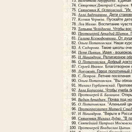
Валентина Ануфриева
. Единая
Священник Дмитрий Смирнов
.
Священник К. Островский
. "И
Алла Андрианова
. Дети станов
Ксения Чернега
. Пускайте дет
Лев Махно
. Воспитание чувст
Татьяна Чегодаева
. Чтобы во
Протоиерей Аркадий Шатов
.
Галина Ксенофонтова
. От душ
Ольга Потаповская
. Наши кур
А. Сидорова
. Такие школы оч
Петр Пивкин
. Идея - воцерко
Н. Никандров
. Религиозное об
О. Потаповская
. Добрый докт
Сергей Иванов
. Благотворное
Документ
. Город полотняный 
С. Петров
. Летние поселения
Ольга Потаповская
. "Вы обяз
Михаил Горбаневский
. Пропов
Алла Борисова
. Чтобы учеба 
Протоиерей Б. Балашов
. Откр
Вадим Аркадьев
. Почва под н
О. Потаповская
. "Аленький ц
Протопресвитер Матвей Ста
Н. Никандров
. "Верьте в Росс
Священник Михаил Дудко
. "В 
Святейший Патриах Московский
Протоиерей Владислав Цыпин
.