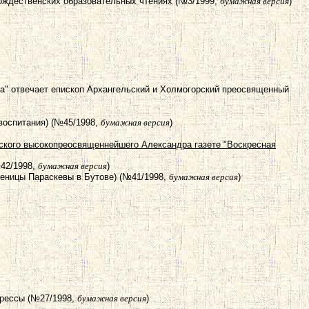
Рождественских образовательных чтениях (№3/1999,
бумажная версия
)
ла" отвечает епископ Архангельский и Холмогорский преосвященный
воспитания) (№45/1998,
бумажная версия
)
чского высокопреосвященнейшего Александра газете "Воскресная
№42/1998,
бумажная версия
)
ченицы Параскевы в Бутове) (№41/1998,
бумажная версия
)
прессы (№27/1998,
бумажная версия
)