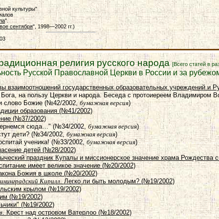
вной культуры"
иалов
ла
".
вое сентября
", 1998—2002 гг.)
003
традиционная религия русского народа
[Всего статей в ра
ьность Русской Православной Церкви в России и за рубеж
вы взаимоотношений государственных образовательных учреждений и Р
у Бога, на пользу Церкви и народа. Беседа с протоиереем Владимиром 
ти слово Божие (№42/2002,
бумажная версия
)
адиции образования (№41/2002)
ение (№37/2002)
вернемся сюда…" (№34/2002,
бумажная версия
)
стут дети? (№34/2002,
бумажная версия
)
воспитай ученика! (№33/2002,
бумажная версия
)
спасение детей (№28/2002)
зыческий праздник Купалы и миссионерское значение храма Рождества с
спитание имеет великое значение (№20/2002)
акона Божия в школе (№20/2002)
ининградский Кирилл
. Легко ли быть молодым? (№19/2002)
ельским крылом (№19/2002)
шим (№19/2002)
льчики" (№19/2002)
в
. Крест над островом Ватерлоо (№18/2002)