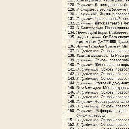
Алла Борисова
. Чтобы дети, 
Документ
. Летняя деревня Дэ
В. Смирнов
. Лето на бережке 
С. Куломзина
. Жизнь в правос
Документ
. Православный лаг
Документ
. Детский театр в л
О. Потаповская
. Православны
Протоиерей Борис Пивоваров
.
Игорь Снятков
. От Бога свеч
Ермаковым (№22/1998,
бумаж
Игумен Геннадий (Гоголев)
. Мы
В. Гребеньков
. Основы правос
Татьяна Дашкевич
. На Руси р
Документ
. Основы православ
Документ
. Живое начало вер
В. Гребеньков
. Основы правос
В. Гребеньков
. Основы правос
В. Гребеньков
. Основы правос
Документ
. Итоговый докумен
Олег Ключарев
. Моя воскресн
В. Гребеньков
. Основы правос
В. Гребеньков
. Основы правос
Документ
. Через православно
В. Гребеньков
. Основы правос
Документ
. 25 февраля - Ден
бумажная версия
)
В. Гребеньков
. Основы правос
В. Гребеньков
. Основы правос