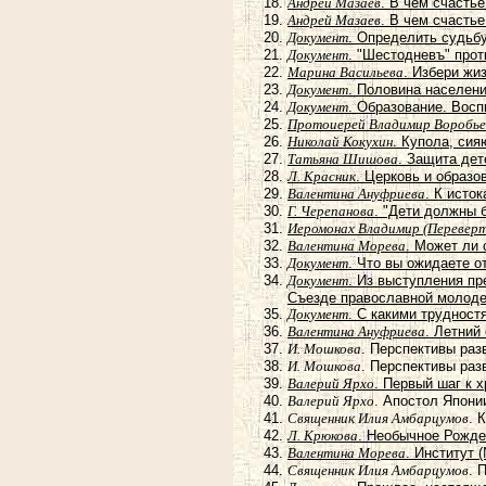
Андрей Мазаев
. В чем счастье
Андрей Мазаев
. В чем счастье
Документ
. Определить судьбу
Документ
. "Шестодневъ" про
Марина Васильева
. Избери жи
Документ
. Половина населен
Документ
. Образование. Восп
Протоиерей Владимир Воробье
Николай Кокухин
. Купола, си
Татьяна Шишова
. Защита дет
Л. Красник
. Церковь и образо
Валентина Ануфриева
. К исто
Г. Черепанова
. "Дети должны 
Иеромонах Владимир (Перевер
Валентина Морева
. Может ли
Документ
. Что вы ожидаете о
Документ
. Из выступления п
Съезде православной молоде
Документ
. С какими труднос
Валентина Ануфриева
. Летний
И. Мошкова
. Перспективы раз
И. Мошкова
. Перспективы раз
Валерий Ярхо
. Первый шаг к 
Валерий Ярхо
. Апостол Япони
Священник Илия Амбарцумов
. 
Л. Крюкова
. Необычное Рожде
Валентина Морева
. Институт 
Священник Илия Амбарцумов
. 