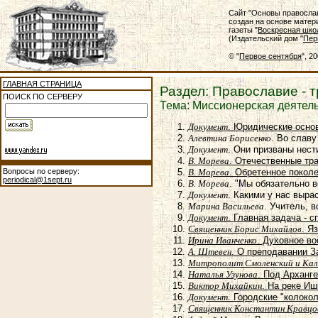
Сайт "Основы правосла
создан на основе матер
газеты "
Воскресная шко
(Издательский дом "
Пер
© "
Первое сентября
", 2
ГЛАВНАЯ СТРАНИЦА
Раздел: Православие - 
ПОИСК ПО СЕРВЕРУ
Тема: Миссионерская деятел
Документ
. Юридические осно
Алевтина Борисенко
. Во слав
Документ
. Они призваны нес
В. Морева
. Отечественные тр
Вопросы по серверу:
В. Морева
. Обретенное покол
periodical@1sept.ru
В. Морева
. "Мы обязательно 
Документ
. Какими у нас выра
Марина Васильева
. Учитель, 
Документ
. Главная задача - 
Священник Борис Михайлов
. Я
Ирина Иванченко
. Духовное во
А. Штевен
. О преподавании З
Митрополит Смоленский и Кал
Наталья Узунова
. Под Арханг
Виктор Михайкин
. На реке И
Документ
. Городские "колоко
Священник Константин Кравцо